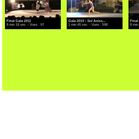
Final Gala 2011
Gala 2010 : Sol Aniss...
Final
8 min 18 sec
- Vues : 97
1 min 45 sec
- Vues : 598
8 min