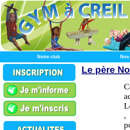
Notre club
Nos 
Le père No
C
a
L
,
p